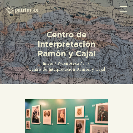
Centro de
Interpretación
INICIO
Ramón y Cajal
PYRENOTECA 4.0
PROYECTOS
Inicio
Pyrenoteca
...
Centro de Interpretación Ramón y Cajal
LA RED
CONTACTO