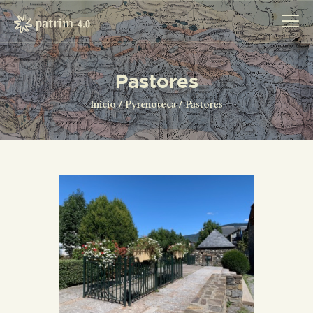
Pastores
INICIO
Inicio
Pyrenoteca
Pastores
PYRENOTECA 4.0
PROYECTOS
LA RED
CONTACTO