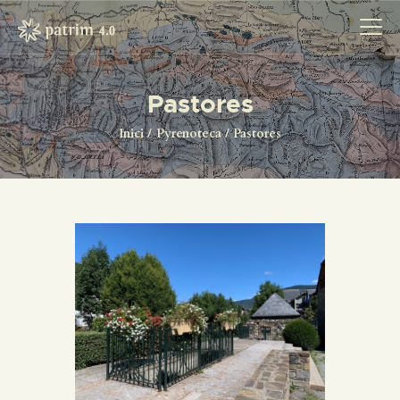
Pastores
INICI
Inici
Pyrenoteca
Pastores
PYRENOTECA 4.0
PROJECTES
LA XARXA
CONTACTE
PROJECTES