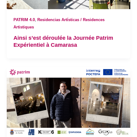
,
PATRIM 4.0
Residencias Artísticas / Residences
Artistiques
Ainsi s’est déroulée la Journée Patrim
Expérientiel à Camarasa