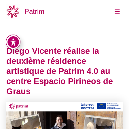
Aller
Main
Patrim
au
Men
contenu
Diego Vicente réalise la
deuxième résidence
artistique de Patrim 4.0 au
centre Espacio Pirineos de
Graus