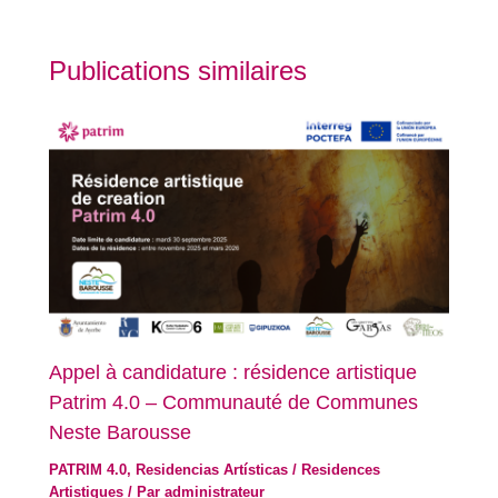
Publications similaires
Appel à candidature : résidence artistique
Patrim 4.0 – Communauté de Communes
Neste Barousse
PATRIM 4.0
,
Residencias Artísticas / Residences
Artistiques
/ Par
administrateur