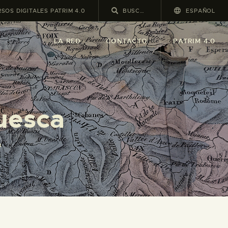
SOS DIGITALES PATRIM 4.0
ESPAÑOL
LA RED
CONTACTO
PATRIM 4.0
uesca
a