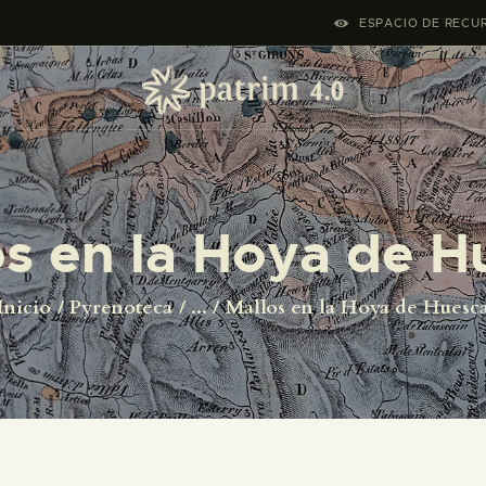
INICIO
ESPACIO DE RECUR
PYRENOTECA 4.0
PROYECTOS
LA RED
os en la Hoya de H
CONTACTO
Inicio
Pyrenoteca
...
Mallos en la Hoya de Huesc