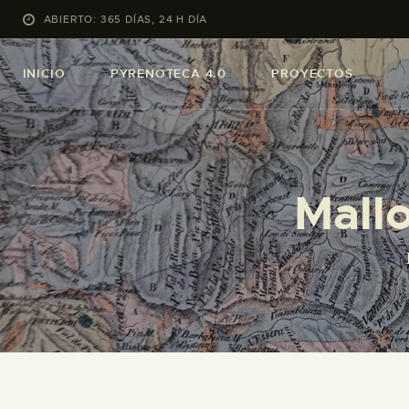
ABIERTO: 365 DÍAS, 24 H DÍA
INICIO
PYRENOTECA 4.0
PROYECTOS
Mall