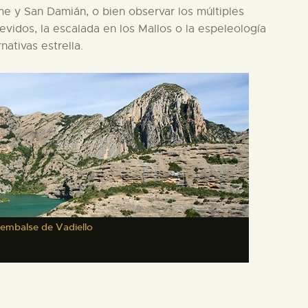
e y San Damián, o bien observar los múltiples
evidos, la escalada en los Mallos o la espeleología
nativas estrella.
 embalse de Vadiello