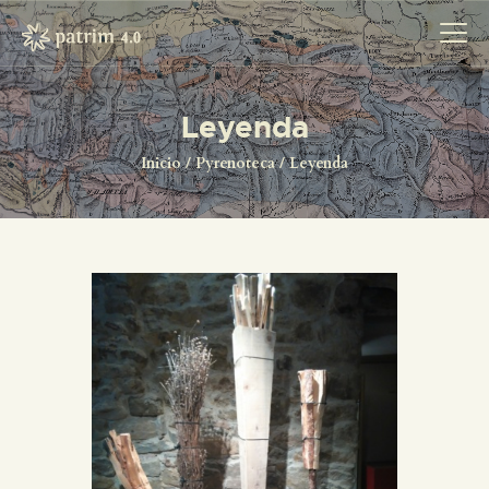
Leyenda
INICIO
Inicio
Pyrenoteca
Leyenda
PYRENOTECA 4.0
PROYECTOS
LA RED
CONTACTO