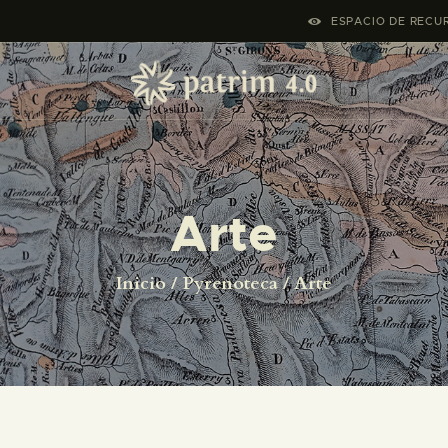
INICIO
ESPACIO DE RECUR
PYRENOTECA 4.0
PROYECTOS
LA RED
Arte
CONTACTO
Inicio
Pyrenoteca
Arte