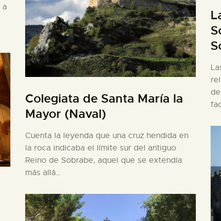
 a
L
S
S
La
re
de
Colegiata de Santa María la
fa
Mayor (Naval)
Cuenta la leyenda que una cruz hendida en
la roca indicaba el límite sur del antiguo
Reino de Sobrabe, aquel que se extendía
más allá…