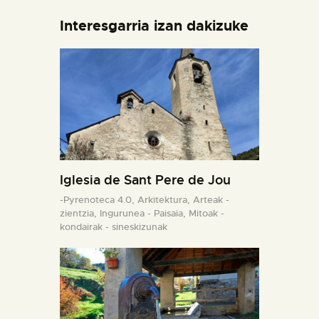
Interesgarria izan dakizuke
Iglesia de Sant Pere de Jou
-Pyrenoteca 4.0,
Arkitektura,
Arteak -
zientzia,
Ingurunea - Paisaia,
Mitoak -
kondairak - sineskizunak