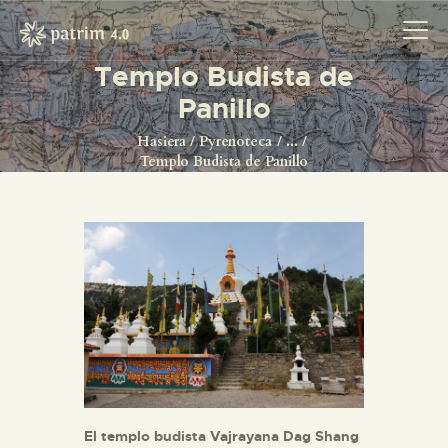
Templo Budista de
Panillo
Hasiera
Pyrenoteca
...
HASIERA
Templo Budista de Panillo
PYRENOTECA 4.0
PROIEKTUAK
SAREA
KONTAKTUA
El templo budista Vajrayana Dag Shang