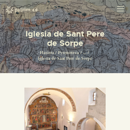
Iglesia de Sant Pere
de Sorpe
HASIERA
PYRENOTECA 4.0
Hasiera
Pyrenoteca
...
Iglesia de Sant Pere de Sorpe
PROIEKTUAK
SAREA
KONTAKTUA