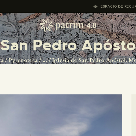
HASIERA
ESPACIO DE RECUR
PYRENOTECA 4.0
PROIEKTUAK
e San Pedro Apósto
SAREA
ra
Pyrenoteca
...
Iglesia de San Pedro Apóstol. M
KONTAKTUA