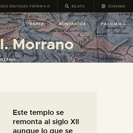
SOS DIGITALES PATRIM 4.0
EUSKARA
SAREA
KONTAKTUA
PATRIM 4.0
l. Morrano
orrano
Este templo se
remonta al siglo XII
aunque lo que se