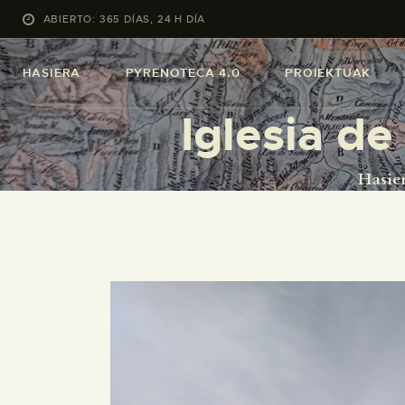
ABIERTO: 365 DÍAS, 24 H DÍA
HASIERA
PYRENOTECA 4.0
PROIEKTUAK
Iglesia d
Hasie