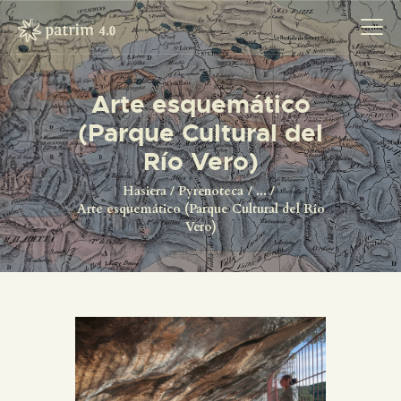
Arte esquemático
(Parque Cultural del
HASIERA
Río Vero)
PYRENOTECA 4.0
PROIEKTUAK
Hasiera
Pyrenoteca
...
Arte esquemático (Parque Cultural del Río
SAREA
Vero)
KONTAKTUA