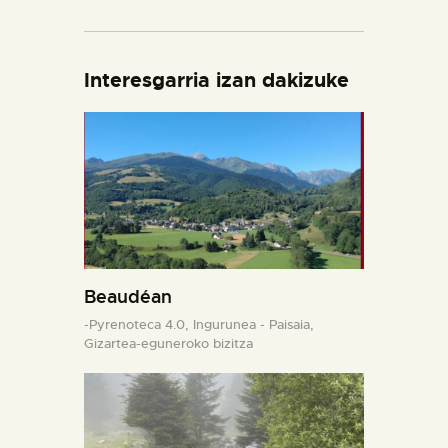
Interesgarria izan dakizuke
Beaudéan
-Pyrenoteca 4.0,
Ingurunea - Paisaia,
Gizartea-eguneroko bizitza