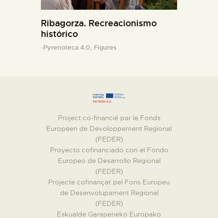
Ribagorza. Recreacionismo
histórico
-Pyrenoteca 4.0,
Figures
Project co-financié par le Fonds
Européen de Devoloppement Regional
(FEDER)
Proyecto cofinanciado con el Fondo
Europeo de Desarrollo Regional
(FEDER)
Projecte cofinançat pel Fons Europeu
de Desenvolupament Regional
(FEDER)
Eskualde Garapeneko Europako