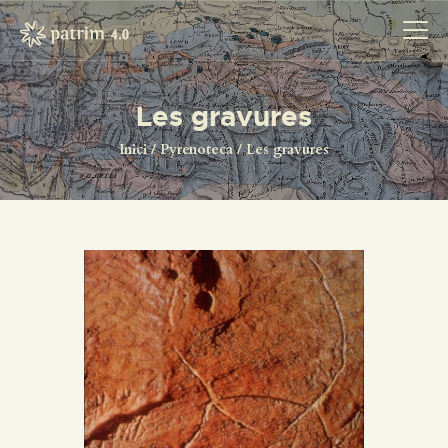
Les gravures
INICI
Inici
Pyrenoteca
Les gravures
PYRENOTECA 4.0
PROJECTES
LA XARXA
CONTACTE
PROJECTES