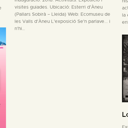
Inauguració: 2018. Activitats: Exposició i
hi
visites guiades. Ubicació: Esterri d’Àneu
e
ac
(Pallars Sobirà – Lleida) Web: Ecomuseu de
la
les Valls d'Àneu L’exposició Se’n parlave... i
en
n’hi…
L
Ex