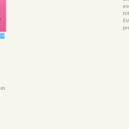
es
fo
És
pr
Las