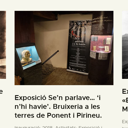
e
E
Exposició Se’n parlave… ‘i
«
n’hi havie’. Bruixeria a les
M
terres de Ponent i Pirineu.
Ex