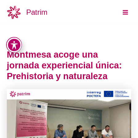
Ir
Main
Patrim
al
Men
contenido
Montmesa acoge una
jornada experiencial única:
Prehistoria y naturaleza