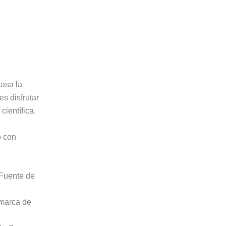
asa la
es disfrutar
científica.
ó con
 Fuente de
omarca de