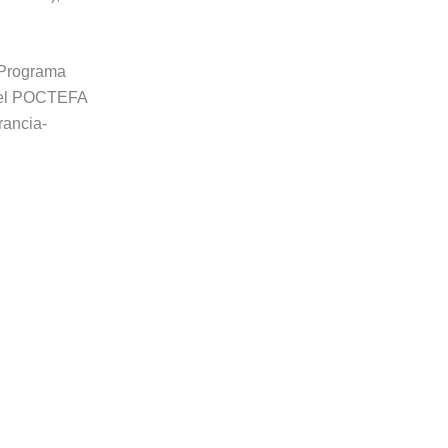
 Programa
 del POCTEFA
rancia-