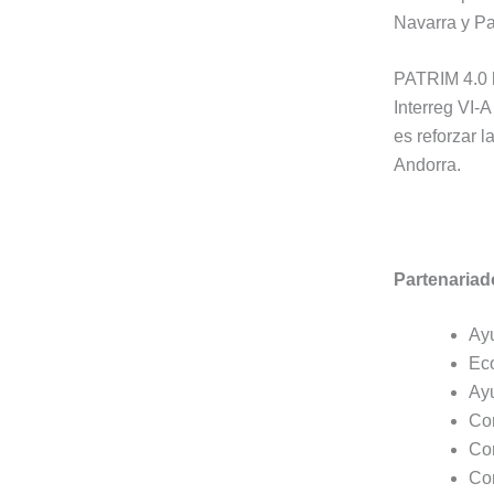
Navarra y Pa
PATRIM 4.0 h
Interreg VI
es reforzar 
Andorra.
Partenariad
Ay
Ec
Ay
Co
Co
Co