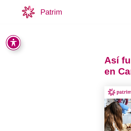
Ir
Patrim
al
contenido
Así f
en Ca