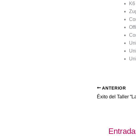
K6 
Zu
Co
Off
Co
Uni
Uni
Uni
ANTERIOR
Entrada