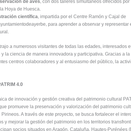
servación de aves
, con dos talleres simultáneos ofrecidos po
 la Hoya de Huesca.
stración científica
, impartida por el Centre Ramón y Cajal de
untamientodeayerbe, para aprender a observar y representar
ural.
trajo a numerosos visitantes de todas las edades, interesados e
 y la ciencia de manera innovadora y participativa. Gracias a la
ntes centros colaboradores y al entusiasmo del público, la activ
PATRIM 4.0
aica de innovación y gestión creativa del patrimonio cultural P
que promueve la preservación y valorización del patrimonio cult
 Pirineos. A través de este proyecto, se busca fortalecer el inte
 y mejorar la gestión del patrimonio en los territorios transfron
ticipan socios situados en Aragón, Cataluña, Hautes-Pyrénées (