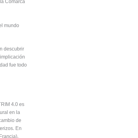
r la Comarca
 el mundo
n descubrir
 implicación
idad fue todo
ATRIM 4.0 es
ural en la
rcambio de
terizos. En
Francia),