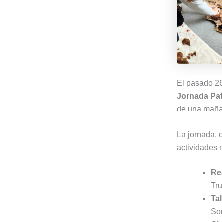
El pasado 2
Jornada Pat
de una mañana
La jornada, 
actividades m
Rea
Tru
Tal
So