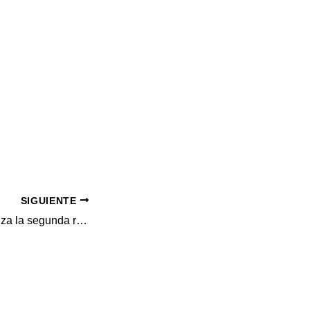
SIGUIENTE
Diego Vicente realiza la segunda residencia artística de Patrim 4.0 en Espacio Pirineos de Graus