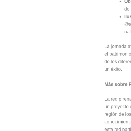
Ob
de
Ilu
@ay
nat
La jornada a
el patrimonio
de los difere
un éxito.
Más sobre 
La red piren
un proyecto 
región de los
conocimientos
esta red par