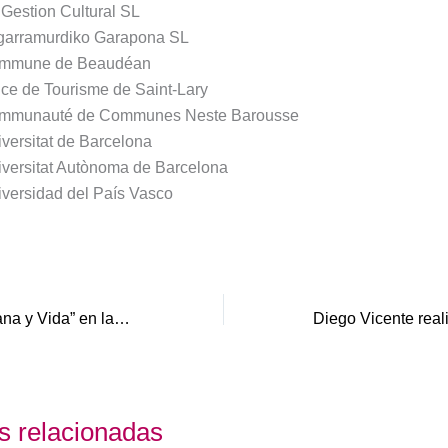
Gestion Cultural SL
garramurdiko Garapona SL
mmune de Beaudéan
ice de Tourisme de Saint-Lary
mmunauté de Communes Neste Barousse
versitat de Barcelona
versitat Autònoma de Barcelona
versidad del País Vasco
Éxito del Taller “Lana y Vida” en las Jornadas Micológicas de Ayerbe
s relacionadas