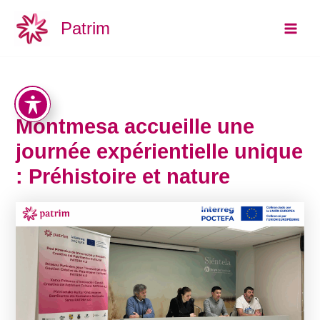
Aller
Main
Patrim
au
Men
contenu
Montmesa accueille une
journée expérientielle unique
: Préhistoire et nature