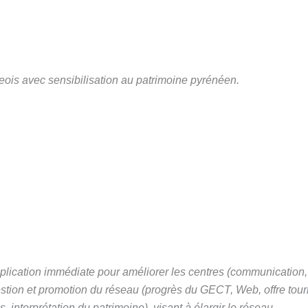
eois avec sensibilisation au patrimoine pyrénéen.
pplication immédiate pour améliorer les centres (communication,
estion et promotion du réseau (progrès du GECT, Web, offre tour
 interprétation du patrimoine), visant à élargir le réseau.