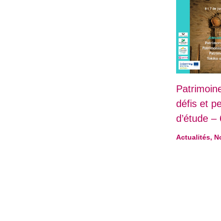
Patrimoin
défis et p
d’étude – 
Actualités
,
N