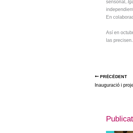
sensorial,
Iga
independien
En colabora
Así en octub
las precisen
PRÉCÉDENT
Publicat