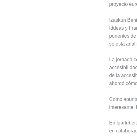
proyecto eur
Izaskun Beni
Iddeas y Fra
ponentes de 
se está anal
La jornada c
accesibilida
de la accesib
abordó cómo 
Como apuntan
interesante, 
En Igartubei
en colabora