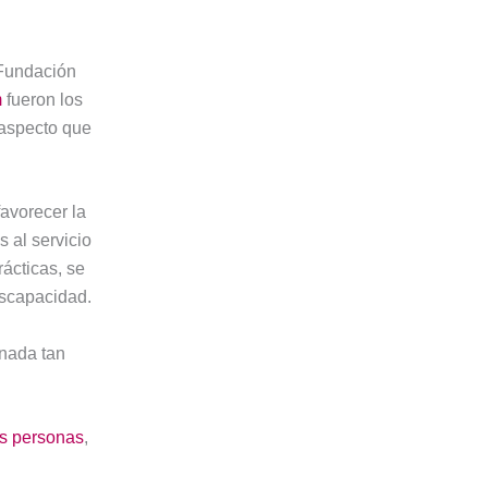
 Fundación
m
fueron los
 aspecto que
avorecer la
 al servicio
rácticas, se
iscapacidad.
rnada tan
as personas
,