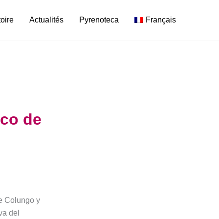
toire
Actualités
Pyrenoteca
Français
rco de
de Colungo y
va del