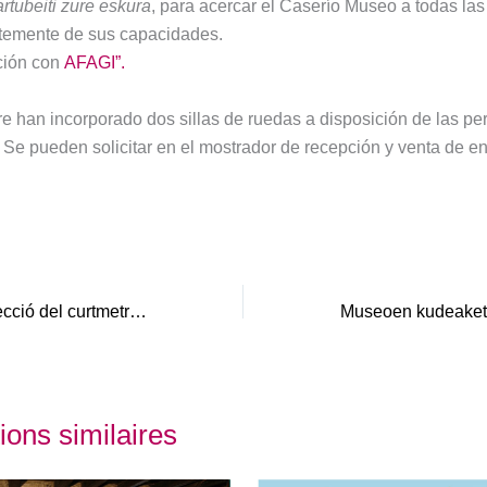
rtubeiti zure eskura
, para acercar el Caserío Museo a todas la
temente de sus capacidades.
ción con
AFAGI”.
re han incorporado dos sillas de ruedas a disposición de las p
. Se pueden solicitar en el mostrador de recepción y venta de en
Inauguració i projecció del curtmetratge “Les pintures de la Cova del Tabac” al Centre Espai Orígens de Camarasa
ions similaires