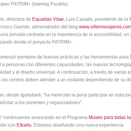
opeo PATRIM+ (Interreg Poctefa).
to, directora de
Equalitas Vitae
, Luis Casado, presidente de la
ncisco Garrido, administrador del blog
www.sillerosviajeros.co
una jornada centrada en la importancia de la accesibilidad, un
izando desde el proyecto PATRIM+.
omenzó ejemplos de buenas prácticas y las herramientas para f
d a personas con diferentes capacidades, las nuevas tecnologías
lidad y el diseño universal. A continuación, a través de varias p
los centros deben atender a un visitante dependiendo de su d
, desde Igartubeiti, “ha merecido la pena participar en esta jo
felicitar a los ponentes y organizadores”.
ti “continuamos avanzando en el Programa
Museo para todas l
ción con
Elkartu
. Estamos diseñando una nueva experiencia