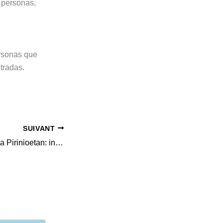
s personas,
ersonas que
tradas.
SUIVANT
Museoen kudeaketa Pirinioetan: indarguneak eta ahuleziak