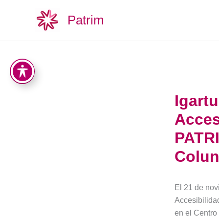
Aller
Patrim
au
contenu
Igart
Acces
PATRI
Colu
El 21 de nov
Accesibilida
en el Centro 