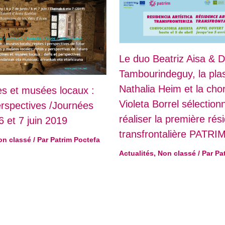
Le duo Beatriz Aisa & D
Tambourindeguy, la plas
Nathalia Heim et la ch
es et musées locaux :
Violeta Borrel sélectio
erspectives /Journées
réaliser la première rés
6 et 7 juin 2019
transfrontalière PATRI
on classé
/ Par
Patrim Poctefa
Actualités
,
Non classé
/ Par
Pa