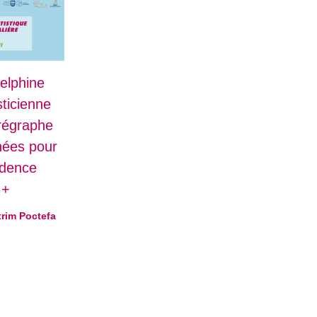
elphine
ticienne
orégraphe
nnées pour
idence
M+
trim Poctefa