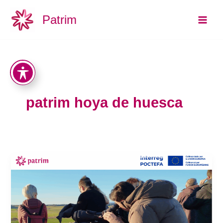
Ir
Main
Patrim
al
Men
contenido
patrim hoya de huesca