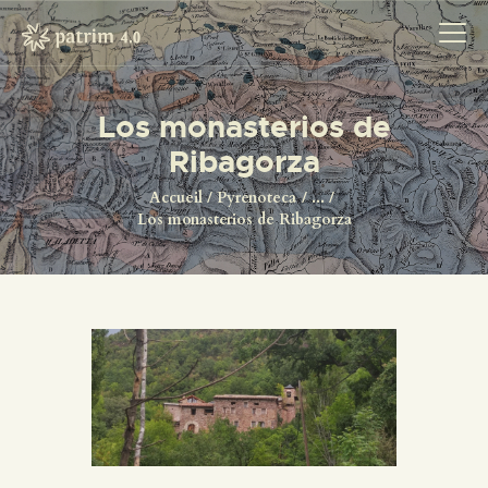
Los monasterios de
Ribagorza
ACCUEIL
PYRENOTECA 4.0
Accueil
Pyrenoteca
...
Los monasterios de Ribagorza
PROJECTS
LE RÉSEAU
CONTACTS