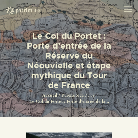
Le Col du Portet :
Porte d’entrée de la
ACCUEIL
Réserve du
PYRENOTECA 4.0
Néouvielle et étape
PROJECTS
mythique du Tour
LE RÉSEAU
de France
CONTACTS
Accueil
Pyrenoteca
...
Le Col du Portet : Porte d’entrée de la...