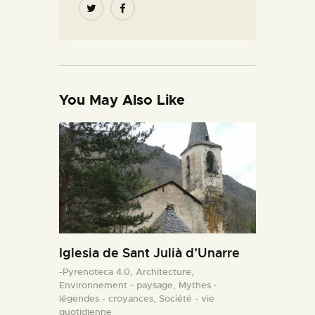
You May Also Like
Iglesia de Sant Julià d’Unarre
-Pyrenoteca 4.0,
Architecture,
Environnement - paysage,
Mythes -
légendes - croyances,
Société - vie
quotidienne