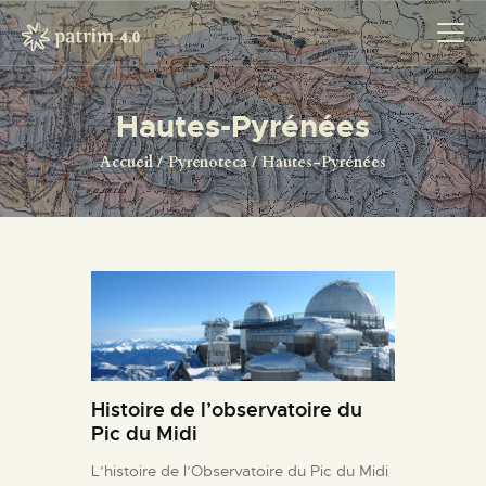
Hautes-Pyrénées
ACCUEIL
Accueil
Pyrenoteca
Hautes-Pyrénées
PYRENOTECA 4.0
PROJECTS
LE RÉSEAU
CONTACTS
Histoire de l’observatoire du
Pic du Midi
L’histoire de l’Observatoire du Pic du Midi