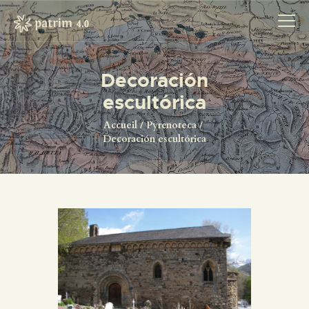
Decoración
escultórica
ACCUEIL
PYRENOTECA 4.0
Accueil
Pyrenoteca
Decoración escultórica
PROJECTS
LE RÉSEAU
CONTACTS