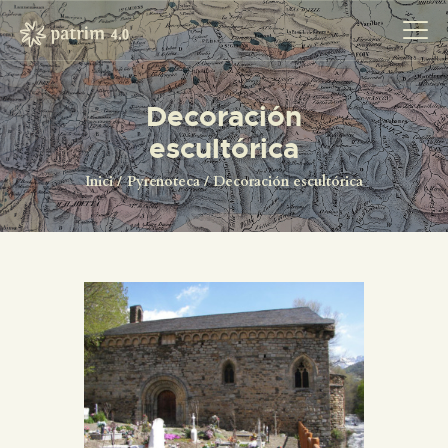
Decoración
escultórica
INICI
PYRENOTECA 4.0
Inici
Pyrenoteca
Decoración escultórica
PROJECTES
LA XARXA
CONTACTE
PROJECTES