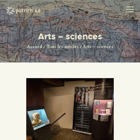
Arts – sciences
ACCUEIL
Accueil
Tous les articles
Arts – sciences
PYRENOTECA 4.0
PROJECTS
LE RÉSEAU
CONTACTS