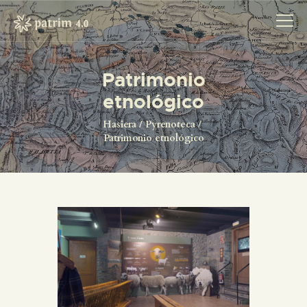
Patrimonio
etnológico
HASIERA
PYRENOTECA 4.0
Hasiera
Pyrenoteca
Patrimonio etnológico
PROIEKTUAK
SAREA
KONTAKTUA