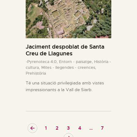
Jaciment despoblat de Santa
Creu de Llagunes
-Pyrenoteca 4.0,
Entorn - paisatge,
Història -
cultura,
Mites - llegendes - creences,
Prehistòria
Té una situació privilegiada amb vistes
impressionants a la Vall de Siarb.
<
1
2
3
4
…
7