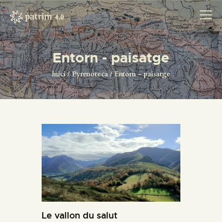
Entorn - paisatge
INICI
Inici
Pyrenoteca
Entorn - paisatge
PYRENOTECA 4.0
PROJECTES
LA XARXA
CONTACTE
PROJECTES
Le vallon du salut