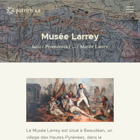
Musée Larrey
INICI
Inici
Pyrenoteca
...
Musée Larrey
PYRENOTECA 4.0
PROJECTES
LA XARXA
CONTACTE
PROJECTES
Le Musée Larrey est situé à Beaudéan, un
village des Hautes-Pyrénées, dans la