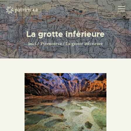
La grotte inférieure
INICI
Inici
Pyrenoteca
La grotte inférieure
PYRENOTECA 4.0
PROJECTES
LA XARXA
CONTACTE
PROJECTES