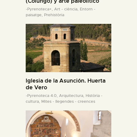
(Colungo) y arte paleolítico
-Pyrenoteca+,
Art - ciència,
Entorn -
paisatge,
Prehistòria
Iglesia de la Asunción. Huerta
de Vero
-Pyrenoteca 4.0,
Arquitectura,
Història -
cultura,
Mites - llegendes - creences