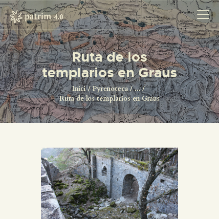
Ruta de los
templarios en Graus
INICI
PYRENOTECA 4.0
Inici
Pyrenoteca
...
Ruta de los templarios en Graus
PROJECTES
LA XARXA
CONTACTE
PROJECTES