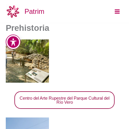
Ir
Main
Patrim
al
Men
contenido
Prehistoria
Centro del Arte Rupestre del Parque Cultural del
Río Vero