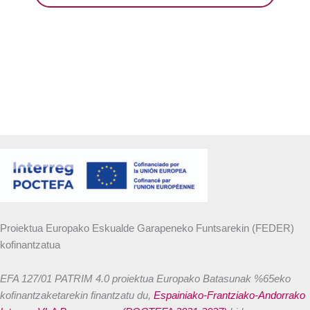
Proiektua Europako Eskualde Garapeneko Funtsarekin (FEDER)
kofinantzatua
EFA 127/01 PATRIM 4.0 proiektua Europako Batasunak %65eko
kofinantzaketarekin finantzatu du,
Espainiako-Frantziako-Andorrako