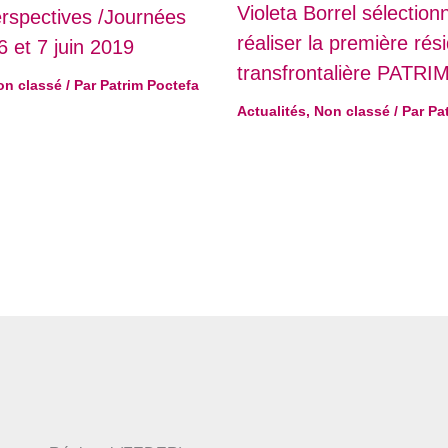
Violeta Borrel sélectio
erspectives /Journées
réaliser la première rés
6 et 7 juin 2019
transfrontalière PATRI
on classé
/ Par
Patrim Poctefa
Actualités
,
Non classé
/ Par
Pa