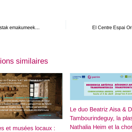
Nathalia Heim artistak emakumeek lurraldearekin duten harreman poetikoa irudikatzen du Igartubeiti museoan PATRIM+ erresidentziaren barne
ions similaires
Le duo Beatriz Aisa & D
Tambourindeguy, la plas
Nathalia Heim et la ch
es et musées locaux :