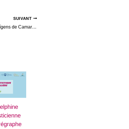
SUIVANT
El Centre Espai Orígens de Camarasa acollirà el 5-6 de setembre el curs Aprendre per ensenyar: curs teòric-pràctic de formació de monitors/es en Prehistòria
elphine
ticienne
orégraphe