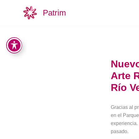
Aller
Patrim
au
contenu
Nuevo
Arte 
Río V
Gracias al pr
en el Parque
experiencia.
pasado.