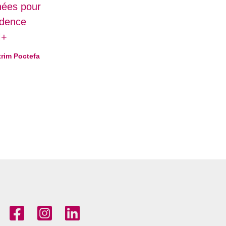
nnées pour
idence
M+
trim Poctefa