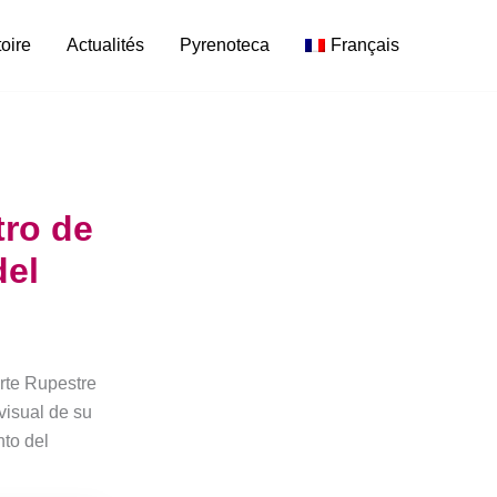
toire
Actualités
Pyrenoteca
Français
tro de
del
Arte Rupestre
visual de su
nto del