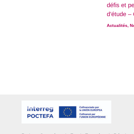
défis et p
d’étude – 
Actualités
,
N