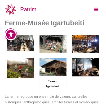
Aller
Main
Patrim
au
Men
contenu
Ferme-Musée Igartubeiti
Caserio
Igartubeiti
La ferme regroupe un ensemble de valeurs culturelles,
historiques, anthropologiques, architecturales et symboliques