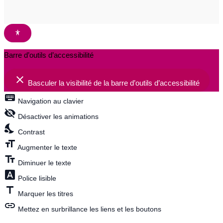
Barre d’outils d’accessibilité
close
Basculer la visibilité de la barre d’outils d’accessibilité
keyboard
Navigation au clavier
visibility_off
Désactiver les animations
nights_stay
Contrast
format_size
Augmenter le texte
text_fields
Diminuer le texte
font_download
Police lisible
title
Marquer les titres
link
Mettez en surbrillance les liens et les boutons