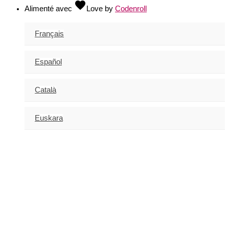
favorite
Alimenté avec
Love
by
Codenroll
Français
Español
Català
Euskara