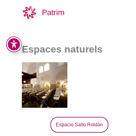
Aller
Patrim
au
contenu
Espaces naturels
Espacio Salto Roldán