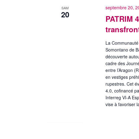
septembre 20, 2
SAM
20
PATRIM 4.
transfron
La Communauté 
Somontano de Ba
découverte autou
cadre des Journ
entre l’Aragon (R
en vestiges préhi
rupestres. Cet é
4.0, cofinancé p
Interreg VI-A E
vise à favoriser 