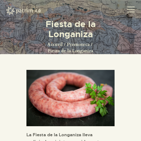
Fiesta de la
Longaniza
Accueil
Pyrenoteca
ACCUEIL
Fiesta de la Longaniza
PYRENOTECA 4.0
PROJECTS
LE RÉSEAU
CONTACTS
La Fiesta de la Longaniza lleva