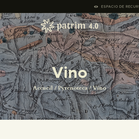
ACCUEIL
ESPACIO DE RECURS
PYRENOTECA 4.0
PROJECTS
LE RÉSEAU
Vino
CONTACTS
Accueil
Pyrenoteca
Vino