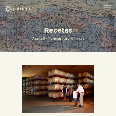
Recetas
ACCUEIL
Accueil
Pyrenoteca
Recetas
PYRENOTECA 4.0
PROJECTS
LE RÉSEAU
CONTACTS