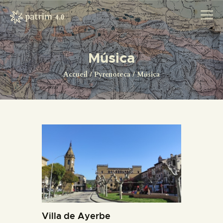
Música
ACCUEIL
Accueil
Pyrenoteca
Música
PYRENOTECA 4.0
PROJECTS
LE RÉSEAU
CONTACTS
Villa de Ayerbe