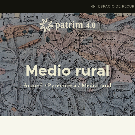
ACCUEIL
ESPACIO DE RECURS
PYRENOTECA 4.0
PROJECTS
LE RÉSEAU
Medio rural
CONTACTS
Accueil
Pyrenoteca
Medio rural