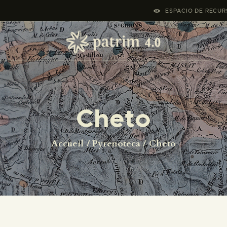
ACCUEIL
ESPACIO DE RECURS
PYRENOTECA 4.0
PROJECTS
LE RÉSEAU
Cheto
CONTACTS
Accueil
Pyrenoteca
Cheto