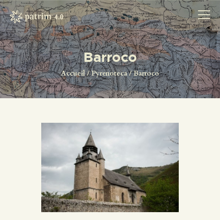
Barroco
ACCUEIL
Accueil
Pyrenoteca
Barroco
PYRENOTECA 4.0
PROJECTS
LE RÉSEAU
CONTACTS