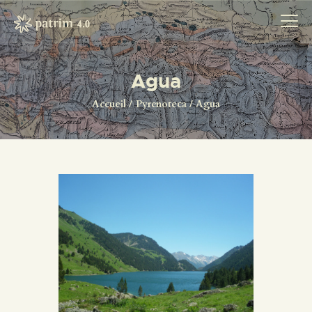
Agua
ACCUEIL
Accueil
Pyrenoteca
Agua
PYRENOTECA 4.0
PROJECTS
LE RÉSEAU
CONTACTS