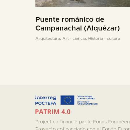
Puente románico de
Campanachal (Alquézar)
Arquitectura,
Art - ciència,
Història - cultura
Project co-financié par le Fonds Europé
Proyecto cofinanciado con el Fondo Euro