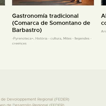
Gastronomía tradicional
A
(Comarca de Somontano de
c
Barbastro)
Ar
-Pyrenoteca+,
Història - cultura,
Mites - llegendes -
creences
en de Devoloppement Regional (FEDER)
peo de Desarrollo Regional (FEDER)