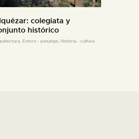
lquézar: colegiata y
onjunto histórico
quitectura,
Entorn - paisatge,
Història - cultura