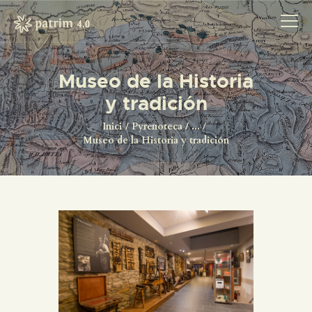
Museo de la Historia
y tradición
INICI
PYRENOTECA 4.0
Inici
Pyrenoteca
...
Museo de la Historia y tradición
PROJECTES
LA XARXA
CONTACTE
PROJECTES