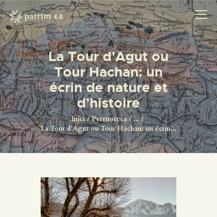
La Tour d’Agut ou
Tour Hachan: un
INICI
écrin de nature et
PYRENOTECA 4.0
d’histoire
PROJECTES
LA XARXA
Inici
Pyrenoteca
...
La Tour d’Agut ou Tour Hachan: un écrin...
CONTACTE
PROJECTES